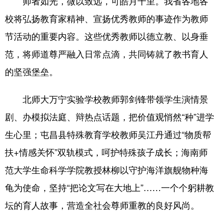
师者如光，微以致远，可皓月千里。我省各地各
校将弘扬教育家精神、宣扬优秀教师的事迹作为教师
节活动的重要内容。这些优秀教师以德立教、以身垂
范，将师道尊严融入日常点滴，共同铸就了教书育人
的坚强堡垒。
北师大万宁实验学校教师郭剑锋带领学生演情景
剧、办模拟法庭、辩热点话题，把价值观悄然“种”进学
生心里；屯昌县特殊教育学校教师吴江丹通过“物质帮
扶+情感关怀”双轨模式，呵护特殊孩子成长；海南师
范大学生命科学学院教授林柳以守护海洋旗舰物种海
龟为使命，坚持“把论文写在大地上”……一个个躬耕教
坛的育人故事，营造全社会尊师重教的良好风尚。