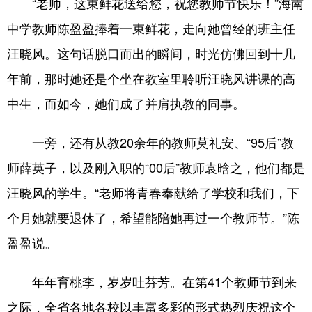
“老师，这束鲜花送给您，祝您教师节快乐！”海南
中学教师陈盈盈捧着一束鲜花，走向她曾经的班主任
汪晓风。这句话脱口而出的瞬间，时光仿佛回到十几
年前，那时她还是个坐在教室里聆听汪晓风讲课的高
中生，而如今，她们成了并肩执教的同事。
一旁，还有从教20余年的教师莫礼安、“95后”教
师薛英子，以及刚入职的“00后”教师袁晗之，他们都是
汪晓风的学生。“老师将青春奉献给了学校和我们，下
个月她就要退休了，希望能陪她再过一个教师节。”陈
盈盈说。
年年育桃李，岁岁吐芬芳。在第41个教师节到来
之际，全省各地各校以丰富多彩的形式热烈庆祝这个