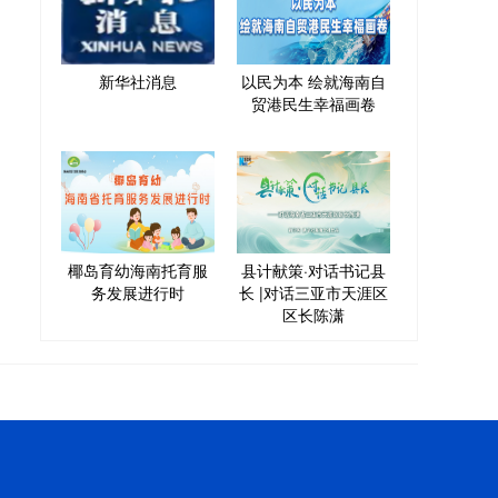
新华社消息
以民为本 绘就海南自
贸港民生幸福画卷
椰岛育幼海南托育服
县计献策·对话书记县
务发展进行时
长 |对话三亚市天涯区
区长陈潇