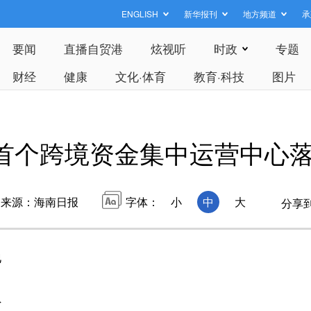
ENGLISH
新华报刊
地方频道
承
要闻
直播自贸港
炫视听
时政
专题
财经
健康
文化·体育
教育·科技
图片
首个跨境资金集中运营中心
来源：海南日报
字体：
小
中
大
分享
地
员