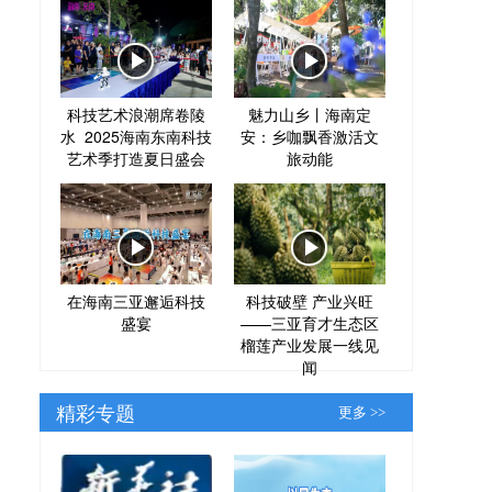
科技艺术浪潮席卷陵
魅力山乡丨海南定
水 2025海南东南科技
安：乡咖飘香激活文
艺术季打造夏日盛会
旅动能
在海南三亚邂逅科技
科技破壁 产业兴旺
盛宴
——三亚育才生态区
榴莲产业发展一线见
闻
精彩专题
更多 >>