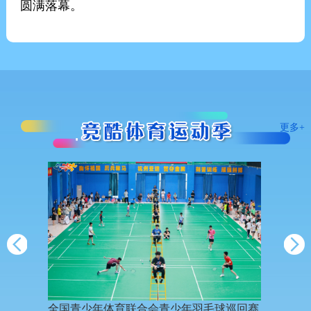
圆满落幕。
更多+
育舞蹈俱
全国青少年体育联合会青少年羽毛球巡回赛
“奔跑吧