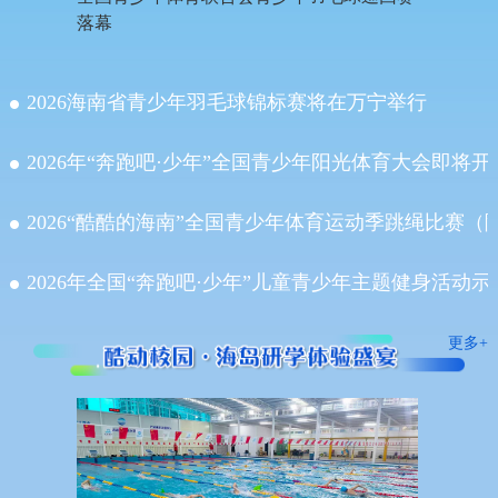
海南省青
落幕
赛圆满
2026海南省青少年羽毛球锦标赛将在万宁举行
2026年“奔跑吧·少年”全国青少年阳光体育大会即将开
2026“酷酷的海南”全国青少年体育运动季跳绳比赛
2026年全国“奔跑吧·少年”儿童青少年主题健身活动
更多+