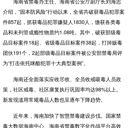
海南省禁毒办主任、海南省公安厅副厅长刘海志
介绍，“固本防风险”行动以来，全省共破获毒品犯罪案
件857起，抓获毒品犯罪嫌疑人1830人，缴获各类毒
品和未列管成瘾性物质约1.08吨。其中，破获部级毒
品目标案件18起、省级毒品目标案件38起，打掉贩毒
团伙191个，2起部级毒品目标案件被公安部禁毒局评
为“打击依托咪酯犯罪十大典型案例”。
海南还全面落实应收尽收、全员收戒吸毒人员政
策，社区戒毒、社区康复执行巩固率均达98%以上。
新发现滥用常规毒品人数也呈逐年下降趋势。
近年来，海南加快了智慧禁毒建设步伐。国家禁
毒大数据海南中心、海南省禁毒数字化作战平台高效