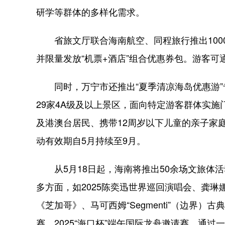
研学等群体的多样化需求。
省旅文厅联合海南航空、同程旅行推出1000万
并限量发放“机票+酒店”组合优惠券包。游客可通
同时，万宁市还推出“夏季清凉海岛优惠游”
29家4A级及以上景区，面向特定游客群体实施
及港澳台居民、携带12周岁以下儿童的亲子家
动有效期自5月持续至9月。
从5月18日起，海南将推出50余场文旅体
多方面，如2025陈奕迅世界巡回演唱会、龚琳娜
《芝加哥》、马可西姆“Segmenti”（边界
赛、2025“海口杯”端午国际龙舟邀请赛，通