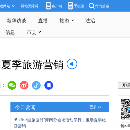
建网站
网站无障碍
客户端
手机版
站内搜索
新华访谈
直播
旅游
法治
信息
市县
动夏季旅游营销
到：
今日要闻
更多 >>
“5·19中国旅游日”海南分会场活动举行，推动夏季旅
游营销