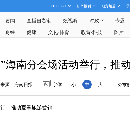
ENGLISH
新华报刊
地方频道
承
要闻
直播自贸港
炫视听
时政
专题
财经
健康
文化·体育
教育·科技
图片
游日”海南分会场活动举行，推
来源：海南日报
字体：
小
中
大
分享
动举行，推动夏季旅游营销