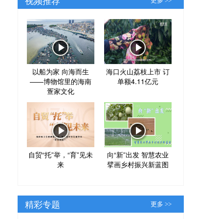
更多 >>
以船为家 向海而生
海口火山荔枝上市 订
——博物馆里的海南
单额4.11亿元
疍家文化
自贸“托”举，“育”见未
向“新”出发 智慧农业
来
擘画乡村振兴新蓝图
精彩专题
更多 >>