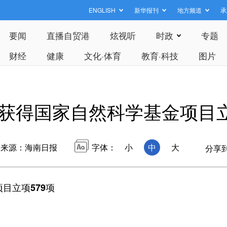
ENGLISH
新华报刊
地方频道
承
要闻
直播自贸港
炫视听
时政
专题
财经
健康
文化·体育
教育·科技
图片
南获得国家自然科学基金项目立
来源：海南日报
字体：
小
中
大
分享
目立项579项