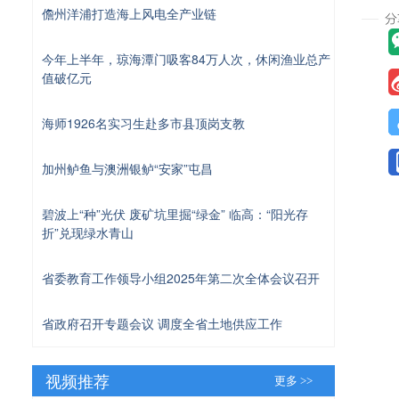
儋州洋浦打造海上风电全产业链
今年上半年，琼海潭门吸客84万人次，休闲渔业总产
值破亿元
海师1926名实习生赴多市县顶岗支教
加州鲈鱼与澳洲银鲈“安家”屯昌
碧波上“种”光伏 废矿坑里掘“绿金” 临高：“阳光存
折”兑现绿水青山
省委教育工作领导小组2025年第二次全体会议召开
省政府召开专题会议 调度全省土地供应工作
视频推荐
更多 >>