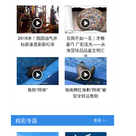
2618米！我国油气井
百闻不如一见｜牙雕
钻探速度刷新纪录
凝巧 广彩流光——从
海贸珍品品鉴文明汇
流
救助“阿侬”
海南网红海豹“阿侬”被
安全转运救助
精彩专题
更多 >>