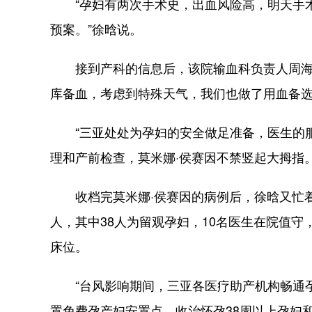
“孕妇有两次手术史，出血风险高，明天手术
预案。”徐晗说。
接到产科的信息后，该院输血科负责人周海燕
库备血，考虑到特殊天气，我们也做了用血备选
“三亚处处为孕妇的安全做足准备，医生的服
理和产前检查，莫米娜·侯赛因不禁竖起大拇指
收档完莫米娜·侯赛因的病例后，徐晗又忙着
人，其中38人为留观孕妇，10名医生在院值守
床位。
“台风影响期间，三亚各医疗助产机构畅通孕
置免费孕产妇安置点，收治怀孕38周以上孕妇和