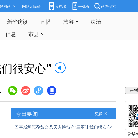
建网站
网站无障碍
客户端
手机版
站内搜索
新华访谈
直播
旅游
法治
信息
市县
们很安心”
到：
今日要闻
更多 >>
巴基斯坦籍孕妇台风天入院待产“三亚让我们很安心”