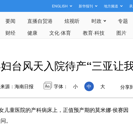
ENGLISH
新华报刊
地方频道
承
要闻
直播自贸港
炫视听
时政
专题
财经
健康
文化·体育
教育·科技
图片
妇台风天入院待产“三亚让我
来源：海南日报
字体：
小
中
大
分享
女儿童医院的产科病床上，正值预产期的莫米娜·侯赛因
提问。