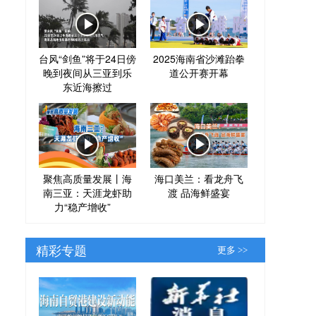
台风“剑鱼”将于24日傍
2025海南省沙滩跆拳
晚到夜间从三亚到乐
道公开赛开幕
东近海擦过
聚焦高质量发展丨海
海口美兰：看龙舟飞
南三亚：天涯龙虾助
渡 品海鲜盛宴
力“稳产增收”
精彩专题
更多 >>