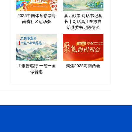
2025中国体育彩票海
县计献策·对话书记县
南省社区运动会
长丨对话昌江黎族自
治县委书记陈儒茂
工银普惠行 一笔一画
聚焦2025海南两会
做普惠