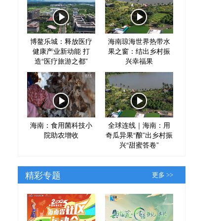
博鳌乐城：释放医疗
海南琼海世界热带水
健康产业新动能 打
果之窗：结出乡村振
造“医疗旅游之都”
兴幸福果
海南：食用菌科技小
全球连线｜海南：用
院助农增收
奇瓜异果“酿”出乡村振
兴“甜蜜答卷”
精彩专题
更多 >>