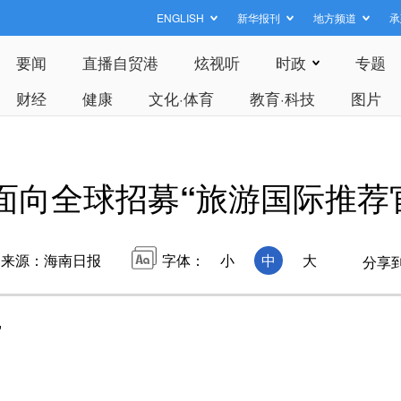
ENGLISH
新华报刊
地方频道
承
要闻
直播自贸港
炫视听
时政
专题
财经
健康
文化·体育
教育·科技
图片
面向全球招募“旅游国际推荐
来源：海南日报
字体：
小
中
大
分享
”