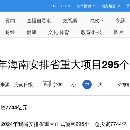
ENGLISH
新华报刊
地方频道
承
要闻
直播自贸港
炫视听
时政
专题
财经
健康
文化·体育
教育·科技
图片
年海南安排省重大项目295个
来源：海南日报
字体：
小
中
大
分享
7744亿元
24年我省安排省重大正式项目295个，总投资7744亿