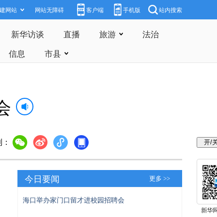
建网站
网站无障碍
客户端
手机版
站内搜索
新华访谈
直播
旅游
法治
信息
市县
会
到：
今日要闻
更多 >>
海口举办家门口留才进校园招聘会