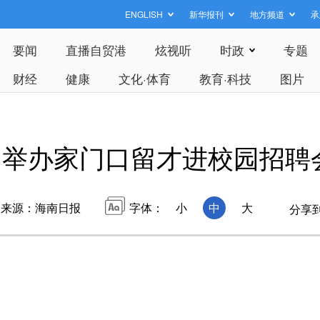
ENGLISH
新华报刊
地方频道
承
要闻
直播自贸港
炫视听
时政
专题
财经
健康
文化·体育
教育·科技
图片
口举办家门口留才进校园招聘
来源：海南日报
字体：
小
中
大
分享