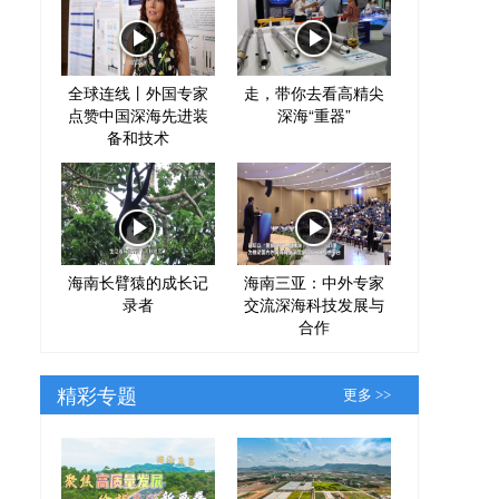
全球连线丨外国专家
走，带你去看高精尖
点赞中国深海先进装
深海“重器”
备和技术
海南长臂猿的成长记
海南三亚：中外专家
录者
交流深海科技发展与
合作
精彩专题
更多 >>