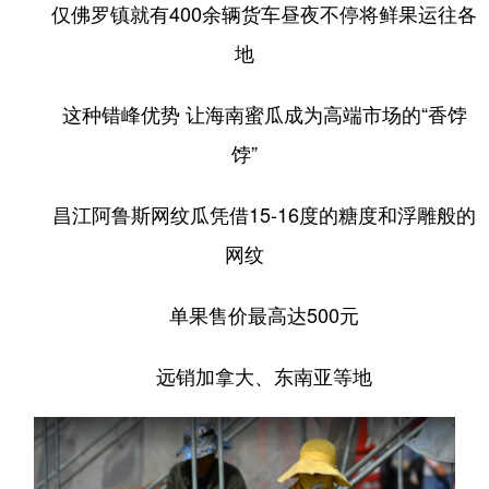
仅佛罗镇就有400余辆货车昼夜不停将鲜果运往各
地
这种错峰优势 让海南蜜瓜成为高端市场的“香饽
饽”
昌江阿鲁斯网纹瓜凭借15-16度的糖度和浮雕般的
网纹
单果售价最高达500元
远销加拿大、东南亚等地