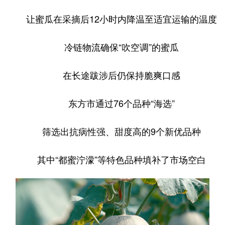
让蜜瓜在采摘后12小时内降温至适宜运输的温度
冷链物流确保“吹空调”的蜜瓜
在长途跋涉后仍保持脆爽口感
东方市通过76个品种“海选”
筛选出抗病性强、甜度高的9个新优品种
其中“都蜜泞濛”等特色品种填补了市场空白