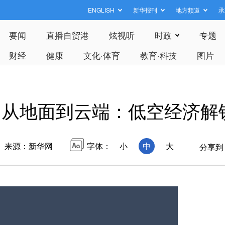
ENGLISH
新华报刊
地方频道
承
要闻
直播自贸港
炫视听
时政
专题
财经
健康
文化·体育
教育·科技
图片
从地面到云端：低空经济解锁
来源：新华网
字体：
小
中
大
分享到