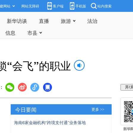
建网站
网站无障碍
客户端
手机版
站内搜索
新华访谈
直播
旅游
法治
信息
市县
“会飞”的职业
：
今日要闻
更多 >>
海南6家金融机构“跨境支付通”业务落地