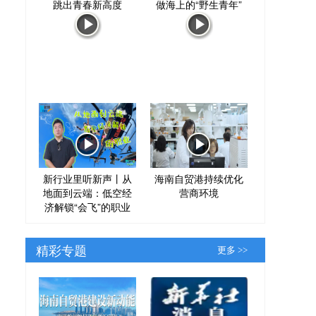
跳出青春新高度
做海上的“野生青年”
新行业里听新声丨从
海南自贸港持续优化
地面到云端：低空经
营商环境
济解锁“会飞”的职业
精彩专题
更多 >>