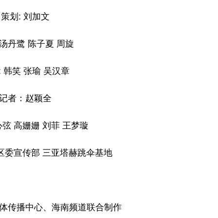
划: 刘加文
汤丹鹭 陈子夏 周旋
韩笑 张瑜 吴汉章
者：赵颖全
弦 高姗姗 刘菲 王梦璇
委宣传部 三亚塔赫跳伞基地
体传播中心、海南频道联合制作