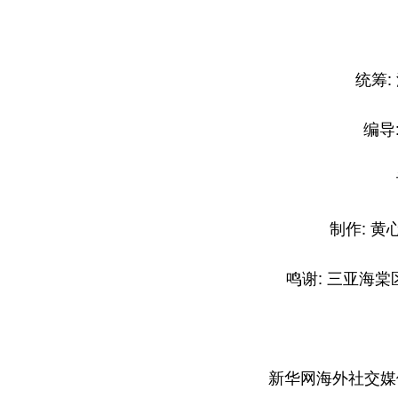
策
统筹: 
编导: 
记
制作: 黄心
鸣谢: 三亚海棠区
新华网海外社交媒