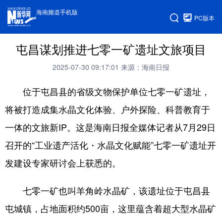
海南频道手机版
PC版本
屯昌谋划推进七零一矿遗址文旅项目
2025-07-30 09:17:01
来源：海南日报
位于屯昌县的省级文物保护单位七零一矿遗址，
将被打造成集水晶文化体验、户外探险、科普教育于
一体的文旅新IP。这是海南日报全媒体记者从7月29日
召开的“工业遗产活化・水晶文化赋能”七零一矿遗址开
发建设专家研讨会上获悉的。
七零一矿也叫羊角岭水晶矿，该遗址位于屯昌县
屯城镇，占地面积约500亩，这里蕴含着超大型水晶矿