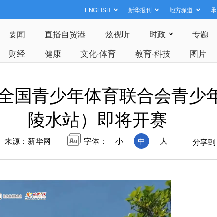
ENGLISH
新华报刊
地方频道
承
要闻
直播自贸港
炫视听
时政
专题
财经
健康
文化·体育
教育·科技
图片
少年”全国青少年体育联合会青
陵水站）即将开赛
来源：新华网
字体：
小
中
大
分享到