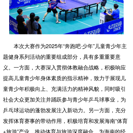
本次大赛作为2025年“奔跑吧·少年”儿童青少年主
题健身系列活动的重要组成部分，具有多重重要意
义。一方面，大赛深入贯彻体教融合战略，积极响应
提高儿童青少年身体素质的指示精神，致力于展现儿
童青少年积极向上、充满活力的精神风貌，同时吸引
社会大众更加关注并踊跃参与青少年乒乓球事业，为
乒乓球运动的蓬勃发展注入新动力。另一方面，充分
发挥体育赛事的带动作用，积极培育和发展海南“体育
+旅游”产业，推动体育与旅游深度融合，为海南的经