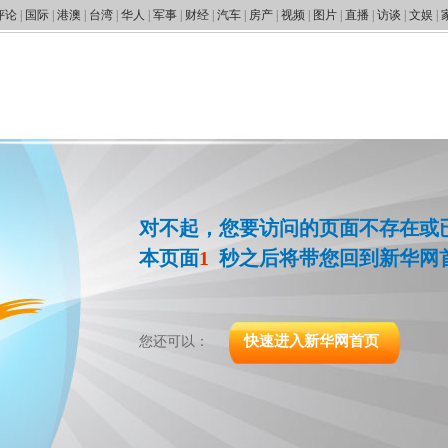
评论
|
国际
|
港澳
|
台湾
|
华人
|
军事
|
财经
|
汽车
|
房产
|
视频
|
图片
|
直播
|
访谈
|
文娱
|
对不起，您要访问的页面不存在或
本页面
1
秒之后将带您回到新华网
快速进入新华网首页
您还可以：