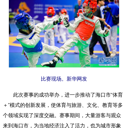
比赛现场。新华网发
此次赛事的成功举办，进一步推动了海口市“体育
＋”模式的创新发展，使体育与旅游、文化、教育等多
个领域实现了深度交融。赛事期间，大量游客与观众
来到海口市，为当地经济注入了活力，也为城市形象