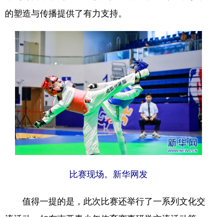
的塑造与传播提供了有力支持。
比赛现场。新华网发
值得一提的是，此次比赛还举行了一系列文化交