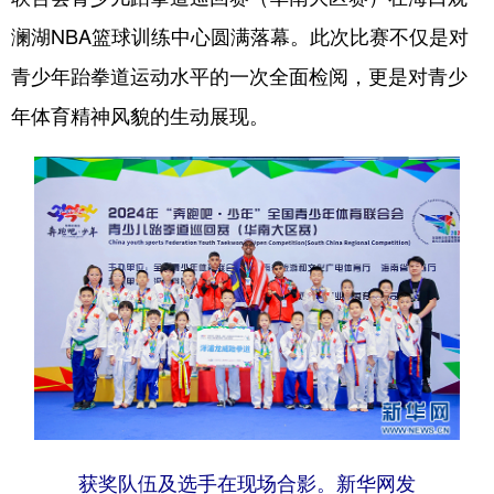
澜湖NBA篮球训练中心圆满落幕。此次比赛不仅是对
青少年跆拳道运动水平的一次全面检阅，更是对青少
年体育精神风貌的生动展现。
获奖队伍及选手在现场合影。新华网发