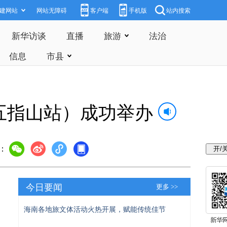
建网站
网站无障碍
客户端
手机版
站内搜索
新华访谈
直播
旅游
法治
信息
市县
（五指山站）成功举办
：
今日要闻
更多 >>
海南各地旅文体活动火热开展，赋能传统佳节