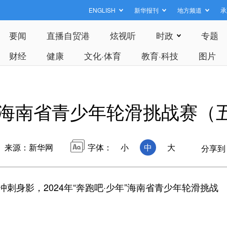
ENGLISH
新华报刊
地方频道
承
要闻
直播自贸港
炫视听
时政
专题
财经
健康
文化·体育
教育·科技
图片
少年”海南省青少年轮滑挑战赛
来源：新华网
字体：
小
中
大
分享到
身影，2024年“奔跑吧·少年”海南省青少年轮滑挑战