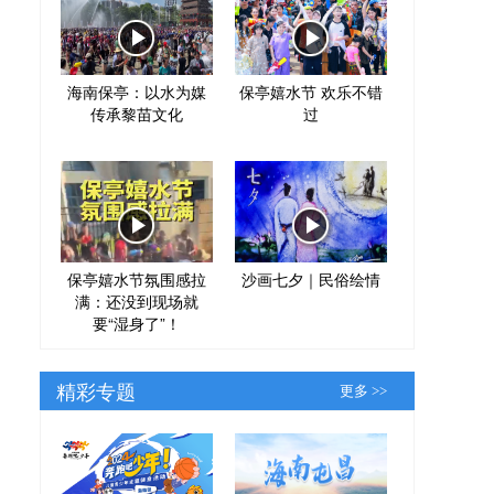
海南保亭：以水为媒
保亭嬉水节 欢乐不错
传承黎苗文化
过
保亭嬉水节氛围感拉
沙画七夕｜民俗绘情
满：还没到现场就
要“湿身了”！
精彩专题
更多 >>