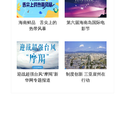
海南鲜品 舌尖上的
第六届海南岛国际电
热带风暴
影节
迎战超强台风“摩羯”新
制度创新 三亚崖州在
华网专题报道
行动