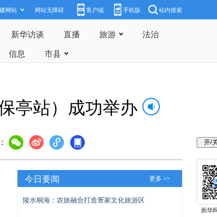
建网站
网站无障碍
客户端
手机版
站内搜索
新华访谈
直播
旅游
法治
信息
市县
（保亭站）成功举办
：
今日要闻
更多 >>
陵水桐海：农旅融合打造疍家文化旅游区