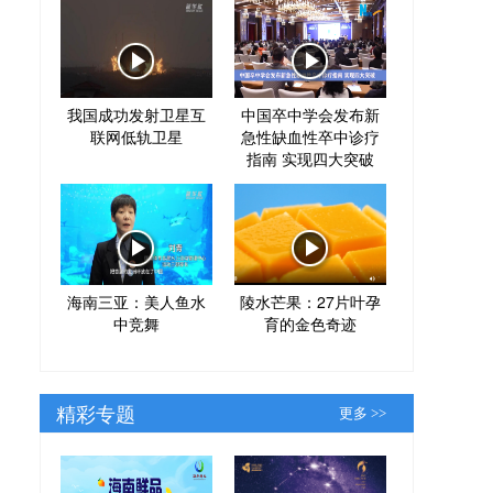
我国成功发射卫星互
中国卒中学会发布新
联网低轨卫星
急性缺血性卒中诊疗
指南 实现四大突破
海南三亚：美人鱼水
陵水芒果：27片叶孕
中竞舞
育的金色奇迹
精彩专题
更多 >>