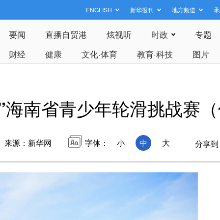
ENGLISH
新华报刊
地方频道
承
要闻
直播自贸港
炫视听
时政
专题
财经
健康
文化·体育
教育·科技
图片
少年”海南省青少年轮滑挑战赛
来源：新华网
字体：
小
中
大
分享到