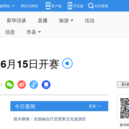
建网站
网站无障碍
客户端
手机版
站内搜索
新华访谈
直播
旅游
法治
信息
市县
6月15日开赛
：
今日要闻
更多 >>
陵水桐海：农旅融合打造疍家文化旅游区