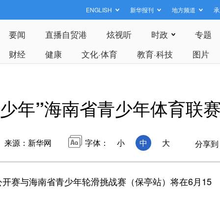
ENGLISH
新华报刊
地方频道
承
要闻
直播自贸港
炫视听
时政
专题
财经
健康
文化·体育
教育·科技
图片
吧·少年”海南省青少年体育联赛
来源：新华网
字体：
小
中
大
分享到
公开赛与海南省青少年轮滑挑战赛（保亭站）将在6月15