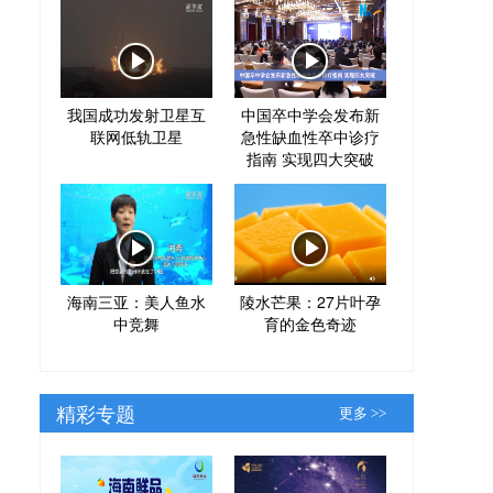
我国成功发射卫星互
中国卒中学会发布新
联网低轨卫星
急性缺血性卒中诊疗
指南 实现四大突破
海南三亚：美人鱼水
陵水芒果：27片叶孕
中竞舞
育的金色奇迹
精彩专题
更多 >>